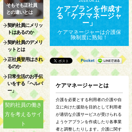
2018.04.11
そもそも正社員
ケアプランを作成す
との違いとは
る「ケアマネージャ
ー」
契約社員にメリッ
ケアマネージャーは介護保
トはあるのか
険制度に熟知！
契約社員のデメリ
ットとは
正社員登用はされ
Pocket
るのか
日常生活のお手伝
いをする「ヘルパ
ケアマネージャーとは
ー」
介護を必要とする利用者の介護や自
契約社員の働き
立に向けた援助を目的として利用者
方を考えるサイ
が適切な介護サービスが受けられる
ようケアプランを作成したり各事業
ト
者と調整したりします。介護に関す