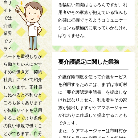
当サ
る幅広い知識はもちろんですが、利
イト
用者やその家族が抱えている悩みも
では
的確に把握できるようコミュニケー
介護
ションも積極的に取っていかなけれ
業界
ばなりません。
でプ
ライ
ベートを重視しなが
要介護認定に関した業務
ら働きたい人におす
すめの働き方「契約
介護保険制度を使って介護サービス
社員」について紹介
を利用するためには、まずは市町村
しています。正社員
に「要介護認定申請書」を提出しな
に比べると不利なと
ければなりません。利用者やその家
ころも多くあります
族が提出しますがケアマネージャー
が転職サイトを活用
が代わりに作成して提出することも
することでより条件
できます。
の良い環境で働くこ
また、ケアマネージャーは市町村か
とができます。自分